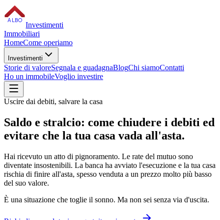
ALBO
Investimenti
Immobiliari
Home
Come operiamo
Investimenti
Storie di valore
Segnala e guadagna
Blog
Chi siamo
Contatti
Ho un immobile
Voglio investire
Uscire dai debiti, salvare la casa
Saldo e stralcio: come chiudere i
debiti
ed
evitare che la tua casa vada all'asta.
Hai ricevuto un atto di pignoramento. Le rate del mutuo sono
diventate insostenibili. La banca ha avviato l'esecuzione e la tua casa
rischia di finire all'asta, spesso venduta a un prezzo molto più basso
del suo valore.
È una situazione che toglie il sonno. Ma non sei senza via d'uscita.