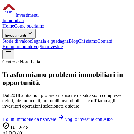
ALBO
Investimenti
Immobiliari
Home
Come operiamo
Investimenti
Storie di valore
Segnala e guadagna
Blog
Chi siamo
Contatti
Ho un immobile
Voglio investire
Centro e Nord Italia
Trasformiamo
problemi immobiliari
in
opportunità.
Dal 2018 aiutiamo i proprietari a uscire da situazioni complesse —
debiti, pignoramenti, immobili invendibili — e offriamo agli
investitori operazioni selezionate e sicure.
Ho un immobile da risolvere
Voglio investire con Albo
Dal 2018
ALBO / 01