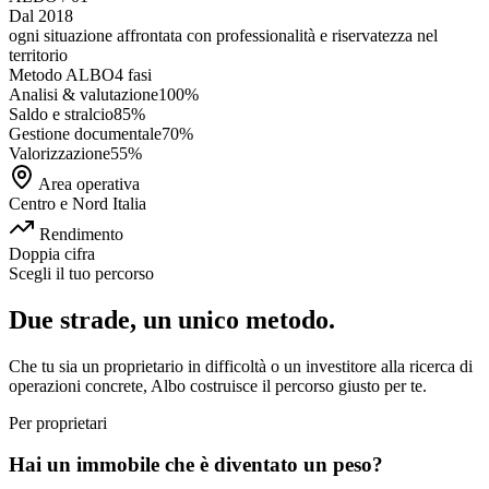
Dal 2018
ogni situazione affrontata con
professionalità e riservatezza
nel
territorio
Metodo ALBO
4 fasi
Analisi & valutazione
100
%
Saldo e stralcio
85
%
Gestione documentale
70
%
Valorizzazione
55
%
Area operativa
Centro e Nord Italia
Rendimento
Doppia cifra
Scegli il tuo percorso
Due strade, un unico metodo.
Che tu sia un proprietario in difficoltà o un investitore alla ricerca di
operazioni concrete, Albo costruisce il percorso giusto per te.
Per proprietari
Hai un immobile che è diventato un peso?