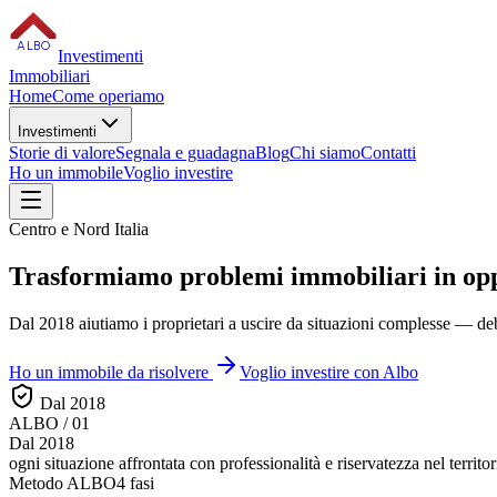
ALBO
Investimenti
Immobiliari
Home
Come operiamo
Investimenti
Storie di valore
Segnala e guadagna
Blog
Chi siamo
Contatti
Ho un immobile
Voglio investire
Centro e Nord Italia
Trasformiamo
problemi immobiliari
in op
Dal 2018 aiutiamo i proprietari a uscire da situazioni complesse — debi
Ho un immobile da risolvere
Voglio investire con Albo
Dal 2018
ALBO / 01
Dal 2018
ogni situazione affrontata con
professionalità e riservatezza
nel territor
Metodo ALBO
4 fasi