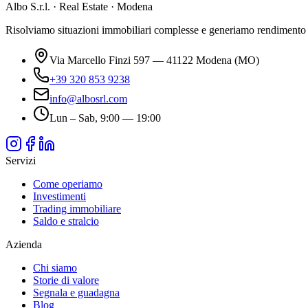
Albo S.r.l. · Real Estate · Modena
Risolviamo situazioni immobiliari complesse e generiamo rendimento da 
Via Marcello Finzi 597 — 41122 Modena (MO)
+39 320 853 9238
info@albosrl.com
Lun – Sab, 9:00 — 19:00
Servizi
Come operiamo
Investimenti
Trading immobiliare
Saldo e stralcio
Azienda
Chi siamo
Storie di valore
Segnala e guadagna
Blog