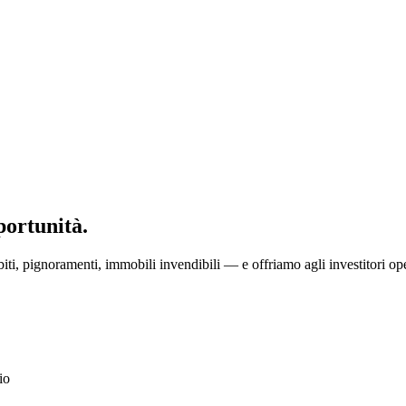
portunità.
ti, pignoramenti, immobili invendibili — e offriamo agli investitori ope
io