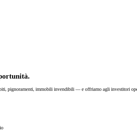
portunità.
ti, pignoramenti, immobili invendibili — e offriamo agli investitori ope
io