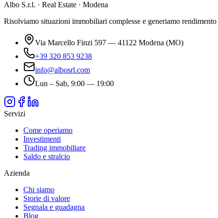
Albo S.r.l. · Real Estate · Modena
Risolviamo situazioni immobiliari complesse e generiamo rendimento da 
Via Marcello Finzi 597 — 41122 Modena (MO)
+39 320 853 9238
info@albosrl.com
Lun – Sab, 9:00 — 19:00
Servizi
Come operiamo
Investimenti
Trading immobiliare
Saldo e stralcio
Azienda
Chi siamo
Storie di valore
Segnala e guadagna
Blog