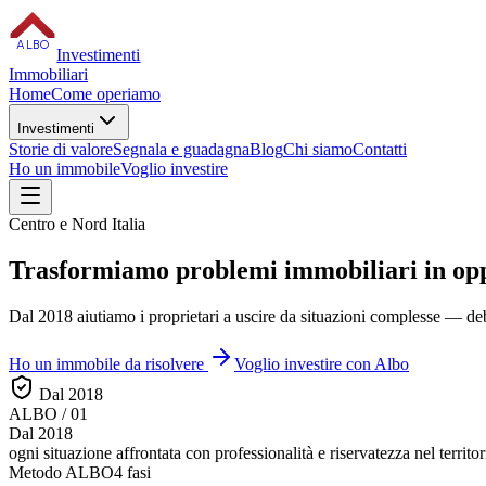
ALBO
Investimenti
Immobiliari
Home
Come operiamo
Investimenti
Storie di valore
Segnala e guadagna
Blog
Chi siamo
Contatti
Ho un immobile
Voglio investire
Centro e Nord Italia
Trasformiamo
problemi immobiliari
in op
Dal 2018 aiutiamo i proprietari a uscire da situazioni complesse — debi
Ho un immobile da risolvere
Voglio investire con Albo
Dal 2018
ALBO / 01
Dal 2018
ogni situazione affrontata con
professionalità e riservatezza
nel territor
Metodo ALBO
4 fasi