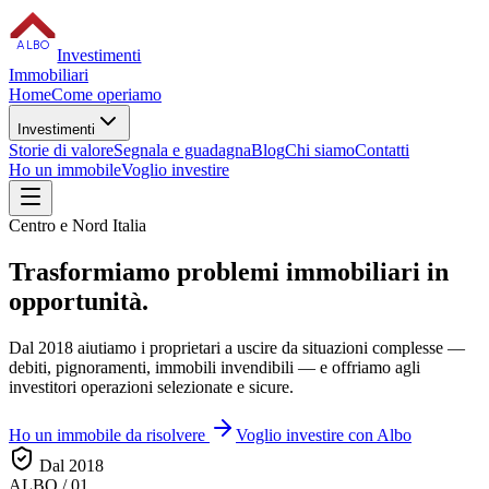
ALBO
Investimenti
Immobiliari
Home
Come operiamo
Investimenti
Storie di valore
Segnala e guadagna
Blog
Chi siamo
Contatti
Ho un immobile
Voglio investire
Centro e Nord Italia
Trasformiamo
problemi immobiliari
in
opportunità.
Dal 2018 aiutiamo i proprietari a uscire da situazioni complesse —
debiti, pignoramenti, immobili invendibili — e offriamo agli
investitori operazioni selezionate e sicure.
Ho un immobile da risolvere
Voglio investire con Albo
Dal 2018
ALBO / 01