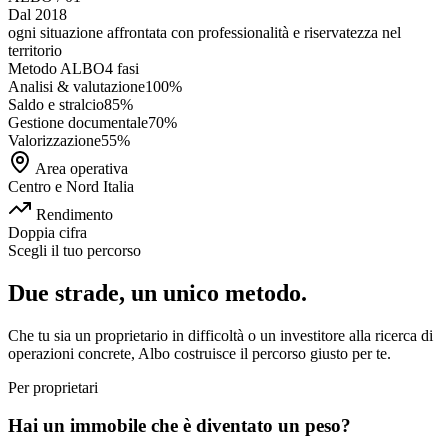
Dal 2018
ogni situazione affrontata con
professionalità e riservatezza
nel
territorio
Metodo ALBO
4 fasi
Analisi & valutazione
100
%
Saldo e stralcio
85
%
Gestione documentale
70
%
Valorizzazione
55
%
Area operativa
Centro e Nord Italia
Rendimento
Doppia cifra
Scegli il tuo percorso
Due strade, un unico metodo.
Che tu sia un proprietario in difficoltà o un investitore alla ricerca di
operazioni concrete, Albo costruisce il percorso giusto per te.
Per proprietari
Hai un immobile che è diventato un peso?