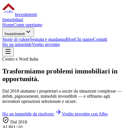
ALBO
Investimenti
Immobiliari
Home
Come operiamo
Investimenti
Storie di valore
Segnala e guadagna
Blog
Chi siamo
Contatti
Ho un immobile
Voglio investire
Centro e Nord Italia
Trasformiamo
problemi immobiliari
in
opportunità.
Dal 2018 aiutiamo i proprietari a uscire da situazioni complesse —
debiti, pignoramenti, immobili invendibili — e offriamo agli
investitori operazioni selezionate e sicure.
Ho un immobile da risolvere
Voglio investire con Albo
Dal 2018
ALBO / 01