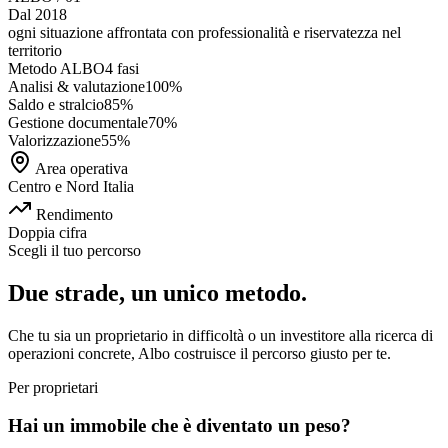
Dal 2018
ogni situazione affrontata con
professionalità e riservatezza
nel
territorio
Metodo ALBO
4 fasi
Analisi & valutazione
100
%
Saldo e stralcio
85
%
Gestione documentale
70
%
Valorizzazione
55
%
Area operativa
Centro e Nord Italia
Rendimento
Doppia cifra
Scegli il tuo percorso
Due strade, un unico metodo.
Che tu sia un proprietario in difficoltà o un investitore alla ricerca di
operazioni concrete, Albo costruisce il percorso giusto per te.
Per proprietari
Hai un immobile che è diventato un peso?