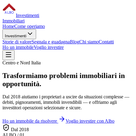
ALBO
Investimenti
Immobiliari
Home
Come operiamo
Investimenti
Storie di valore
Segnala e guadagna
Blog
Chi siamo
Contatti
Ho un immobile
Voglio investire
Centro e Nord Italia
Trasformiamo
problemi immobiliari
in
opportunità.
Dal 2018 aiutiamo i proprietari a uscire da situazioni complesse —
debiti, pignoramenti, immobili invendibili — e offriamo agli
investitori operazioni selezionate e sicure.
Ho un immobile da risolvere
Voglio investire con Albo
Dal 2018
ALBO / 01