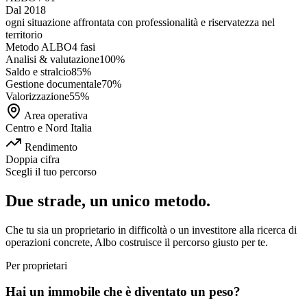
Dal 2018
ogni situazione affrontata con
professionalità e riservatezza
nel
territorio
Metodo ALBO
4 fasi
Analisi & valutazione
100
%
Saldo e stralcio
85
%
Gestione documentale
70
%
Valorizzazione
55
%
Area operativa
Centro e Nord Italia
Rendimento
Doppia cifra
Scegli il tuo percorso
Due strade, un unico metodo.
Che tu sia un proprietario in difficoltà o un investitore alla ricerca di
operazioni concrete, Albo costruisce il percorso giusto per te.
Per proprietari
Hai un immobile che è diventato un peso?