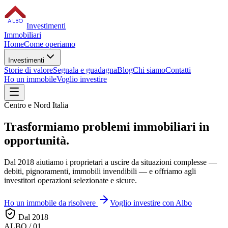
ALBO
Investimenti
Immobiliari
Home
Come operiamo
Investimenti
Storie di valore
Segnala e guadagna
Blog
Chi siamo
Contatti
Ho un immobile
Voglio investire
Centro e Nord Italia
Trasformiamo
problemi immobiliari
in
opportunità.
Dal 2018 aiutiamo i proprietari a uscire da situazioni complesse —
debiti, pignoramenti, immobili invendibili — e offriamo agli
investitori operazioni selezionate e sicure.
Ho un immobile da risolvere
Voglio investire con Albo
Dal 2018
ALBO / 01