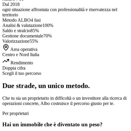
Dal 2018
ogni situazione affrontata con
professionalità e riservatezza
nel
territorio
Metodo ALBO
4 fasi
Analisi & valutazione
100
%
Saldo e stralcio
85
%
Gestione documentale
70
%
Valorizzazione
55
%
Area operativa
Centro e Nord Italia
Rendimento
Doppia cifra
Scegli il tuo percorso
Due strade, un unico metodo.
Che tu sia un proprietario in difficoltà o un investitore alla ricerca di
operazioni concrete, Albo costruisce il percorso giusto per te.
Per proprietari
Hai un immobile che è diventato un peso?