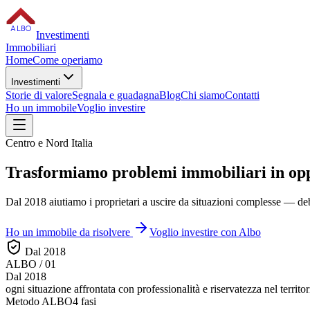
ALBO
Investimenti
Immobiliari
Home
Come operiamo
Investimenti
Storie di valore
Segnala e guadagna
Blog
Chi siamo
Contatti
Ho un immobile
Voglio investire
Centro e Nord Italia
Trasformiamo
problemi immobiliari
in op
Dal 2018 aiutiamo i proprietari a uscire da situazioni complesse — debi
Ho un immobile da risolvere
Voglio investire con Albo
Dal 2018
ALBO / 01
Dal 2018
ogni situazione affrontata con
professionalità e riservatezza
nel territor
Metodo ALBO
4 fasi