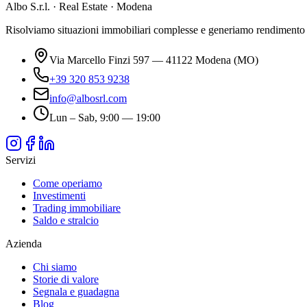
Albo S.r.l. · Real Estate · Modena
Risolviamo situazioni immobiliari complesse e generiamo rendimento da 
Via Marcello Finzi 597 — 41122 Modena (MO)
+39 320 853 9238
info@albosrl.com
Lun – Sab, 9:00 — 19:00
Servizi
Come operiamo
Investimenti
Trading immobiliare
Saldo e stralcio
Azienda
Chi siamo
Storie di valore
Segnala e guadagna
Blog