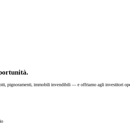
portunità.
ti, pignoramenti, immobili invendibili — e offriamo agli investitori ope
io