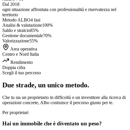
Dal 2018
ogni situazione affrontata con
professionalità e riservatezza
nel
territorio
Metodo ALBO
4 fasi
Analisi & valutazione
100
%
Saldo e stralcio
85
%
Gestione documentale
70
%
Valorizzazione
55
%
Area operativa
Centro e Nord Italia
Rendimento
Doppia cifra
Scegli il tuo percorso
Due strade, un unico metodo.
Che tu sia un proprietario in difficoltà o un investitore alla ricerca di
operazioni concrete, Albo costruisce il percorso giusto per te.
Per proprietari
Hai un immobile che è diventato un peso?