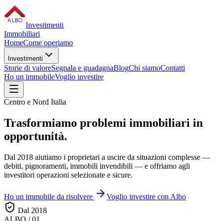
ALBO
Investimenti
Immobiliari
Home
Come operiamo
Investimenti
Storie di valore
Segnala e guadagna
Blog
Chi siamo
Contatti
Ho un immobile
Voglio investire
Centro e Nord Italia
Trasformiamo
problemi immobiliari
in
opportunità.
Dal 2018 aiutiamo i proprietari a uscire da situazioni complesse —
debiti, pignoramenti, immobili invendibili — e offriamo agli
investitori operazioni selezionate e sicure.
Ho un immobile da risolvere
Voglio investire con Albo
Dal 2018
ALBO / 01