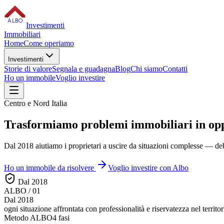
ALBO
Investimenti
Immobiliari
Home
Come operiamo
Investimenti
Storie di valore
Segnala e guadagna
Blog
Chi siamo
Contatti
Ho un immobile
Voglio investire
Centro e Nord Italia
Trasformiamo
problemi immobiliari
in op
Dal 2018 aiutiamo i proprietari a uscire da situazioni complesse — debi
Ho un immobile da risolvere
Voglio investire con Albo
Dal 2018
ALBO / 01
Dal 2018
ogni situazione affrontata con
professionalità e riservatezza
nel territor
Metodo ALBO
4 fasi