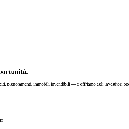
portunità.
ti, pignoramenti, immobili invendibili — e offriamo agli investitori ope
io