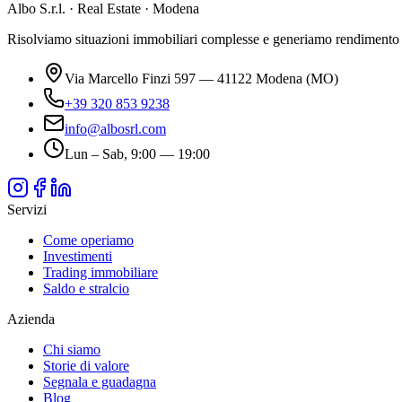
Albo S.r.l. · Real Estate · Modena
Risolviamo situazioni immobiliari complesse e generiamo rendimento da 
Via Marcello Finzi 597 — 41122 Modena (MO)
+39 320 853 9238
info@albosrl.com
Lun – Sab, 9:00 — 19:00
Servizi
Come operiamo
Investimenti
Trading immobiliare
Saldo e stralcio
Azienda
Chi siamo
Storie di valore
Segnala e guadagna
Blog