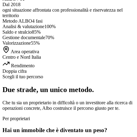
Dal 2018
ogni situazione affrontata con
professionalità e riservatezza
nel
territorio
Metodo ALBO
4 fasi
Analisi & valutazione
100
%
Saldo e stralcio
85
%
Gestione documentale
70
%
Valorizzazione
55
%
Area operativa
Centro e Nord Italia
Rendimento
Doppia cifra
Scegli il tuo percorso
Due strade, un unico metodo.
Che tu sia un proprietario in difficoltà o un investitore alla ricerca di
operazioni concrete, Albo costruisce il percorso giusto per te.
Per proprietari
Hai un immobile che è diventato un peso?