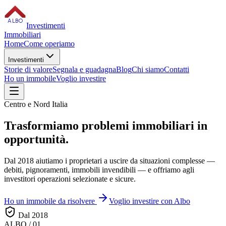
ALBO
Investimenti
Immobiliari
Home
Come operiamo
Investimenti
Storie di valore
Segnala e guadagna
Blog
Chi siamo
Contatti
Ho un immobile
Voglio investire
Centro e Nord Italia
Trasformiamo
problemi immobiliari
in
opportunità.
Dal 2018 aiutiamo i proprietari a uscire da situazioni complesse —
debiti, pignoramenti, immobili invendibili — e offriamo agli
investitori operazioni selezionate e sicure.
Ho un immobile da risolvere
Voglio investire con Albo
Dal 2018
ALBO / 01