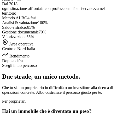
Dal 2018
ogni situazione affrontata con
professionalità e riservatezza
nel
territorio
Metodo ALBO
4 fasi
Analisi & valutazione
100
%
Saldo e stralcio
85
%
Gestione documentale
70
%
Valorizzazione
55
%
Area operativa
Centro e Nord Italia
Rendimento
Doppia cifra
Scegli il tuo percorso
Due strade, un unico metodo.
Che tu sia un proprietario in difficoltà o un investitore alla ricerca di
operazioni concrete, Albo costruisce il percorso giusto per te.
Per proprietari
Hai un immobile che è diventato un peso?