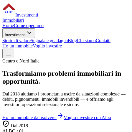
ALBO
Investimenti
Immobiliari
Home
Come operiamo
Investimenti
Storie di valore
Segnala e guadagna
Blog
Chi siamo
Contatti
Ho un immobile
Voglio investire
Centro e Nord Italia
Trasformiamo
problemi immobiliari
in
opportunità.
Dal 2018 aiutiamo i proprietari a uscire da situazioni complesse —
debiti, pignoramenti, immobili invendibili — e offriamo agli
investitori operazioni selezionate e sicure.
Ho un immobile da risolvere
Voglio investire con Albo
Dal 2018
ALBO / 01