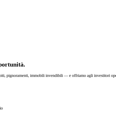
portunità.
ti, pignoramenti, immobili invendibili — e offriamo agli investitori ope
io