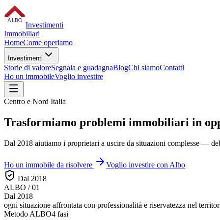
ALBO
Investimenti
Immobiliari
Home
Come operiamo
Investimenti
Storie di valore
Segnala e guadagna
Blog
Chi siamo
Contatti
Ho un immobile
Voglio investire
Centro e Nord Italia
Trasformiamo
problemi immobiliari
in op
Dal 2018 aiutiamo i proprietari a uscire da situazioni complesse — debi
Ho un immobile da risolvere
Voglio investire con Albo
Dal 2018
ALBO / 01
Dal 2018
ogni situazione affrontata con
professionalità e riservatezza
nel territor
Metodo ALBO
4 fasi