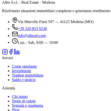
Albo S.r.l. · Real Estate · Modena
Risolviamo situazioni immobiliari complesse e generiamo rendimento da 
Via Marcello Finzi 597 — 41122 Modena (MO)
+39 320 853 9238
info@albosrl.com
Lun – Sab, 9:00 — 19:00
Servizi
Come operiamo
Investimenti
Trading immobiliare
Saldo e stralcio
Azienda
Chi siamo
Storie di valore
Segnala e guadagna
Blog