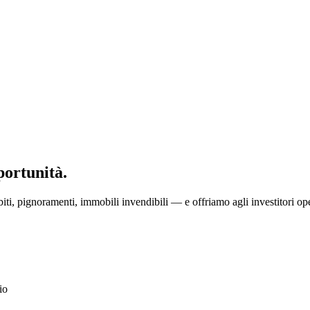
portunità.
ti, pignoramenti, immobili invendibili — e offriamo agli investitori ope
io