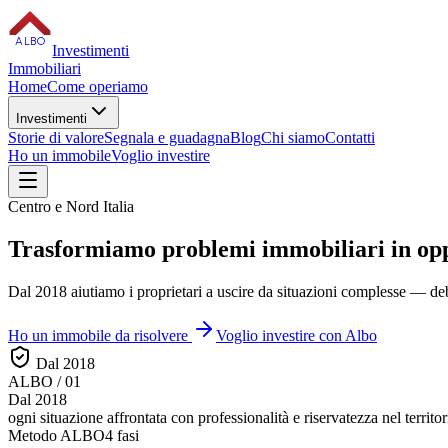
ALBO
Investimenti
Immobiliari
Home
Come operiamo
Investimenti
Storie di valore
Segnala e guadagna
Blog
Chi siamo
Contatti
Ho un immobile
Voglio investire
Centro e Nord Italia
Trasformiamo
problemi immobiliari
in op
Dal 2018 aiutiamo i proprietari a uscire da situazioni complesse — debi
Ho un immobile da risolvere
Voglio investire con Albo
Dal 2018
ALBO / 01
Dal 2018
ogni situazione affrontata con
professionalità e riservatezza
nel territor
Metodo ALBO
4 fasi