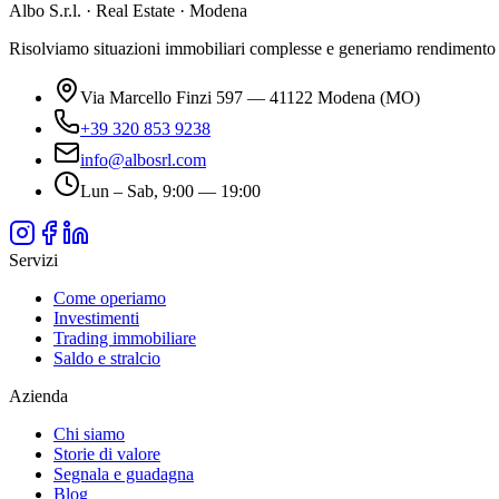
Albo S.r.l. · Real Estate · Modena
Risolviamo situazioni immobiliari complesse e generiamo rendimento da 
Via Marcello Finzi 597 — 41122 Modena (MO)
+39 320 853 9238
info@albosrl.com
Lun – Sab, 9:00 — 19:00
Servizi
Come operiamo
Investimenti
Trading immobiliare
Saldo e stralcio
Azienda
Chi siamo
Storie di valore
Segnala e guadagna
Blog