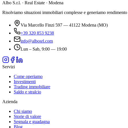
Albo S.r.l. · Real Estate · Modena
Risolviamo situazioni immobiliari complesse e generiamo rendimento da 
Via Marcello Finzi 597 — 41122 Modena (MO)
+39 320 853 9238
info@albosrl.com
Lun – Sab, 9:00 — 19:00
Servizi
Come operiamo
Investimenti
Trading immobiliare
Saldo e stralcio
Azienda
Chi siamo
Storie di valore
Segnala e guadagna
Blog