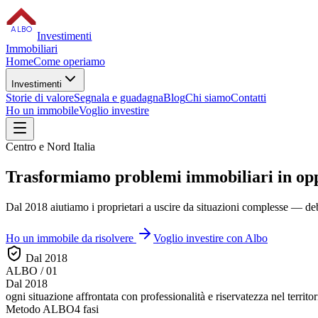
ALBO
Investimenti
Immobiliari
Home
Come operiamo
Investimenti
Storie di valore
Segnala e guadagna
Blog
Chi siamo
Contatti
Ho un immobile
Voglio investire
Centro e Nord Italia
Trasformiamo
problemi immobiliari
in op
Dal 2018 aiutiamo i proprietari a uscire da situazioni complesse — debi
Ho un immobile da risolvere
Voglio investire con Albo
Dal 2018
ALBO / 01
Dal 2018
ogni situazione affrontata con
professionalità e riservatezza
nel territor
Metodo ALBO
4 fasi