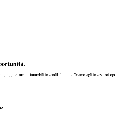
portunità.
ti, pignoramenti, immobili invendibili — e offriamo agli investitori ope
io