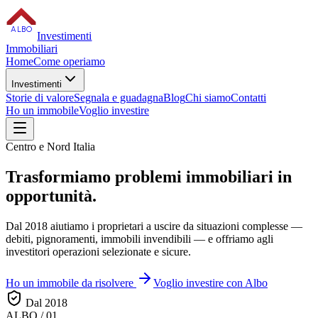
ALBO
Investimenti
Immobiliari
Home
Come operiamo
Investimenti
Storie di valore
Segnala e guadagna
Blog
Chi siamo
Contatti
Ho un immobile
Voglio investire
Centro e Nord Italia
Trasformiamo
problemi immobiliari
in
opportunità.
Dal 2018 aiutiamo i proprietari a uscire da situazioni complesse —
debiti, pignoramenti, immobili invendibili — e offriamo agli
investitori operazioni selezionate e sicure.
Ho un immobile da risolvere
Voglio investire con Albo
Dal 2018
ALBO / 01