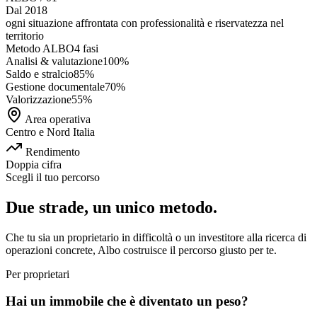
Dal 2018
ogni situazione affrontata con
professionalità e riservatezza
nel
territorio
Metodo ALBO
4 fasi
Analisi & valutazione
100
%
Saldo e stralcio
85
%
Gestione documentale
70
%
Valorizzazione
55
%
Area operativa
Centro e Nord Italia
Rendimento
Doppia cifra
Scegli il tuo percorso
Due strade, un unico metodo.
Che tu sia un proprietario in difficoltà o un investitore alla ricerca di
operazioni concrete, Albo costruisce il percorso giusto per te.
Per proprietari
Hai un immobile che è diventato un peso?